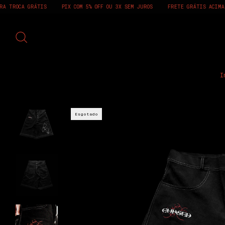
COM 5% OFF OU 3X SEM JUROS
FRETE GRÁTIS ACIMA DE R$450
PRIMEIRA T
I
Esgotado