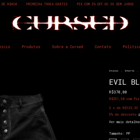
ROCA GRÁTIS
PIX COM 5% OFF OU 3X SEM JUROS
FRETE GRÁTIS ACIMA DE
nício
Produtos
Sobre a Cursed
Contato
Polític
Início
.
Shorts
.
EVIL BL
R$370,00
R$351,50
com
Pix
3
x de
R$123,33
5% de desconto
p
Ver mais detalhe
Tamanho:
PP