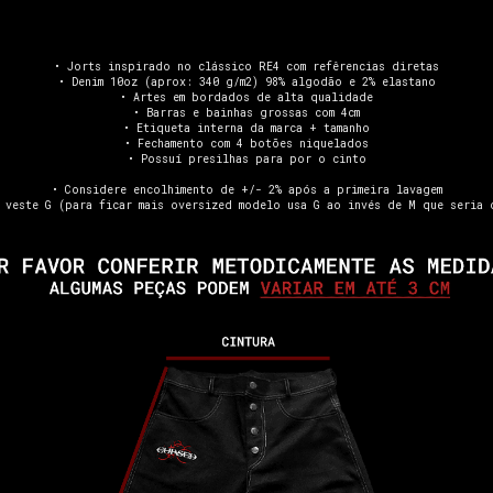
• Jorts inspirado no clássico RE4 com refêrencias diretas
• Denim 10oz (aprox: 340 g/m2) 98% algodão e 2% elastano
• Artes em bordados de alta qualidade
• Barras e bainhas grossas com 4cm
• Etiqueta interna da marca + tamanho
• Fechamento com 4 botões niquelados
• Possuí presilhas para por o cinto
• Considere encolhimento de +/- 2% após a primeira lavagem
 veste G (para ficar mais oversized modelo usa G ao invés de M que seria 