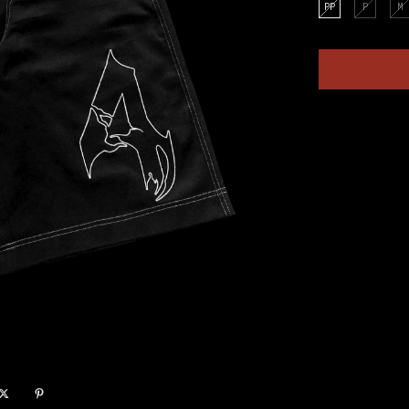
PP
P
M