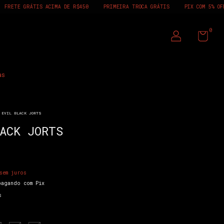
 R$450
PRIMEIRA TROCA GRÁTIS
PIX COM 5% OFF OU 3X SEM JUROS
FR
0
as
EVIL BLACK JORTS
ACK JORTS
sem juros
agando com Pix
s