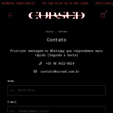
PRIMEIRA TROCA GRÁTIS
PIX COM 5% OFF OU 3X SEM JUROS
FRETE GRÁTI
0
Início
.
Contato
Contato
Priorizar mensagem no Whatsapp que respondemos mais
rápido (Segunda a Sexta)
+55 48 9622-8824
contato@cursed.com.br
Nome
E-mail