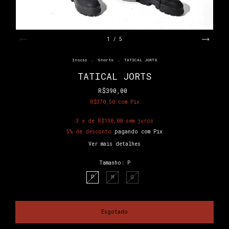
1
/
5
Início
.
Shorts
.
TATICAL JORTS
TATICAL JORTS
R$390,00
R$370,50
com
Pix
3
x de
R$130,00
sem juros
5% de desconto
pagando com Pix
Ver mais detalhes
Tamanho:
P
P
M
G