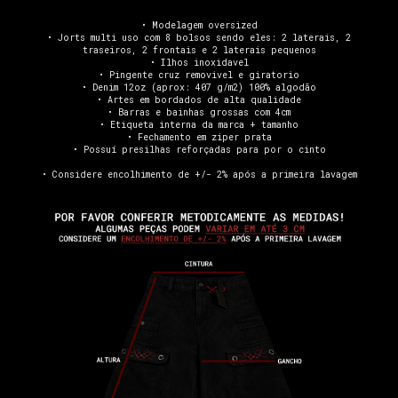
• Modelagem oversized
• Jorts multi uso com 8 bolsos sendo eles: 2 laterais, 2
traseiros, 2 frontais e 2 laterais pequenos
• Ilhos inoxidavel
• Pingente cruz removivel e giratorio
• Denim 12oz (aprox: 407 g/m2) 100% algodão
• Artes em bordados de alta qualidade
• Barras e bainhas grossas com 4cm
• Etiqueta interna da marca + tamanho
• Fechamento em ziper prata
• Possuí presilhas reforçadas para por o cinto
• Considere encolhimento de +/- 2% após a primeira lavagem