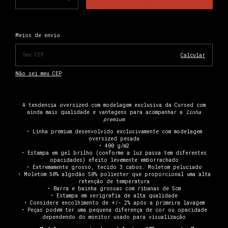
Alterar CEP
Entregas para o CEP:
Meios de envio
Calcular
Não sei meu CEP
A tendencia oversized com modelagem exclusiva da Cursed com
ainda mais qualidade e vantagens para acompanhar a
linha
premium
• Linha premium desenvolvido exclusivamente com modelagem
oversized pesada
• 400 g/m2
• Estampa em gel brilho (conforme a luz passa tem diferentes
opacidades) efeito levemente emborrachado
• Extremamente grosso, tecido 3 cabos. Moletom peluciado
• Moletom 50% algodão 50% poliester que proporcional uma alta
retenção de temperatura
• Barra e bainha grossas com ribanas de 5cm
• Estampa em serigrafia de alta qualidade
• Considere encolhimento de +/- 2% após a primeira lavagem
• Peças podem ter uma pequena diferença de cor ou opacidade
dependendo do monitor usado para visualização