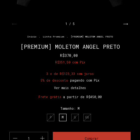
1
/
5
Início
.
Linha Premium
.
[PREMIUM] MOLETOM ANGEL PRETO
[PREMIUM] MOLETOM ANGEL PRETO
R$370,00
R$351,50
com
Pix
3
x de
R$123,33
sem juros
5% de desconto
pagando com Pix
Ver mais detalhes
Frete grátis
a partir de
R$450,00
Tamanho:
M
P
M
G
GG