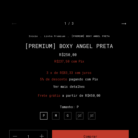
1
/
3
Início
.
Linha Premium
.
[PREMIUM] BOXY ANGEL PRETA
[PREMIUM] BOXY ANGEL PRETA
R$250,00
R$237,50
com
Pix
3
x de
R$83,33
sem juros
5% de desconto
pagando com Pix
Ver mais detalhes
Frete grátis
a partir de
R$450,00
Tamanho:
P
P
M
G
GG
XG