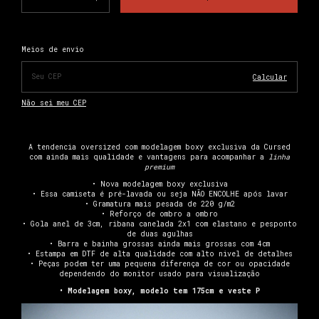
Alterar CEP
Entregas para o CEP:
Meios de envio
Calcular
Não sei meu CEP
A tendencia oversized com modelagem boxy exclusiva da Cursed
com ainda mais qualidade e vantagens para acompanhar a
linha
premium
• Nova modelagem boxy exclusiva
• Essa camiseta é pré-lavada ou seja NÃO ENCOLHE após lavar
• Gramatura mais pesada de 220 g/m2
• Reforço de ombro a ombro
• Gola anel de 3cm, ribana canelada 2x1 com elastano e pesponto
de duas agulhas
• Barra e bainha grossas ainda mais grossas com 4cm
• Estampa em DTF de alta qualidade com alto nivel de detalhes
• Peças podem ter uma pequena diferença de cor ou opacidade
dependendo do monitor usado para visualização
• Modelagem boxy, modelo tem 175cm e veste P