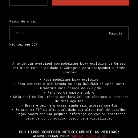
Alterar CEP
Entregas para o CEP:
Meios de envio
Calcular
Não sei meu CEP
A tendencia oversized com modelagem boxy exclusiva da Cursed
com ainda mais qualidade e vantagens para acompanhar a
linha
premium
• Nova modelagem boxy exclusiva
• Essa camiseta é pré-lavada ou seja NÃO ENCOLHE após lavar
• Gramatura mais pesada de 220 g/m2
• Reforço de ombro a ombro
• Gola anel de 3cm, ribana canelada 2x1 com elastano e pesponto
de duas agulhas
• Barra e bainha grossas ainda mais grossas com 4cm
• Estampa em DTF de alta qualidade com alto nivel de detalhes
• Peças podem ter uma pequena diferença de cor ou opacidade
dependendo do monitor usado para visualização