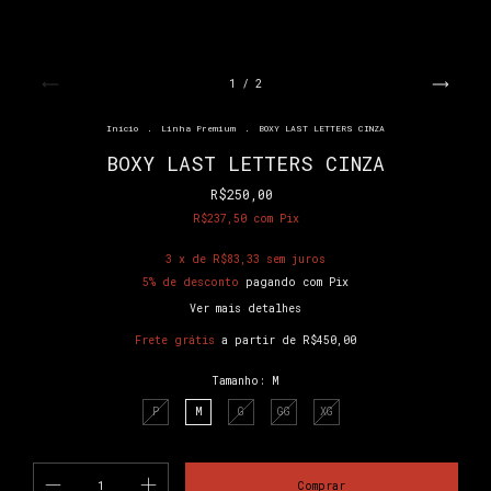
1
/
2
Início
.
Linha Premium
.
BOXY LAST LETTERS CINZA
BOXY LAST LETTERS CINZA
R$250,00
R$237,50
com
Pix
3
x de
R$83,33
sem juros
5% de desconto
pagando com Pix
Ver mais detalhes
Frete grátis
a partir de
R$450,00
Tamanho:
M
P
M
G
GG
XG